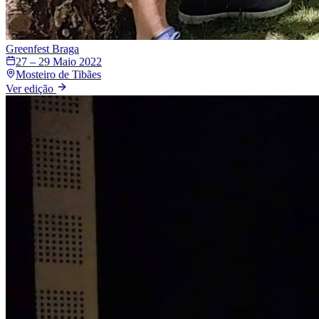
Greenfest
Braga
27 – 29 Maio 2022
Mosteiro de Tibães
Ver edição