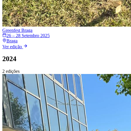
Greenfest
Braga
26 – 28 Setembro 2025
Braga
Ver edição
2024
2
edições