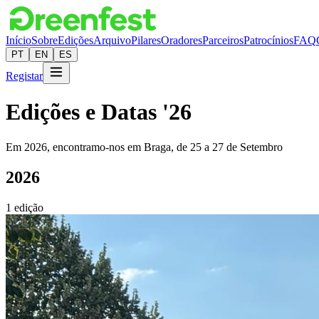
Início
Sobre
Edições
Arquivo
Pilares
Oradores
Parceiros
Patrocínios
FAQ
PT
EN
ES
Registar
Edições e Datas '26
Em 2026, encontramo-nos em Braga, de 25 a 27 de Setembro
2026
1
edição