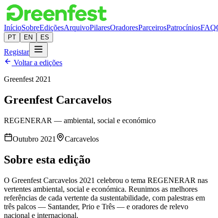
Início
Sobre
Edições
Arquivo
Pilares
Oradores
Parceiros
Patrocínios
FAQ
PT
EN
ES
Registar
Voltar a edições
Greenfest
2021
Greenfest
Carcavelos
REGENERAR — ambiental, social e económico
Outubro 2021
Carcavelos
Sobre esta edição
O Greenfest Carcavelos 2021 celebrou o tema REGENERAR nas
vertentes ambiental, social e económica. Reunimos as melhores
referências de cada vertente da sustentabilidade, com palestras em
três palcos — Santander, Prio e Três — e oradores de relevo
nacional e internacional.