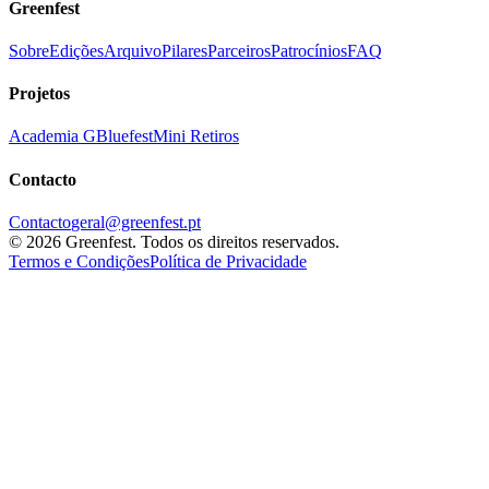
Greenfest
Sobre
Edições
Arquivo
Pilares
Parceiros
Patrocínios
FAQ
Projetos
Academia G
Bluefest
Mini Retiros
Contacto
Contacto
geral@greenfest.pt
©
2026
Greenfest.
Todos os direitos reservados.
Termos e Condições
Política de Privacidade