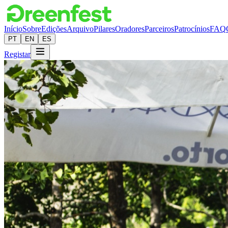
Início
Sobre
Edições
Arquivo
Pilares
Oradores
Parceiros
Patrocínios
FAQ
PT
EN
ES
Registar