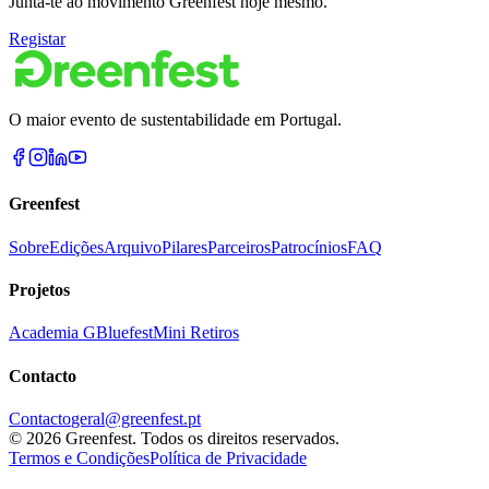
Junta-te ao movimento Greenfest hoje mesmo.
Registar
O maior evento de sustentabilidade em Portugal.
Greenfest
Sobre
Edições
Arquivo
Pilares
Parceiros
Patrocínios
FAQ
Projetos
Academia G
Bluefest
Mini Retiros
Contacto
Contacto
geral@greenfest.pt
©
2026
Greenfest.
Todos os direitos reservados.
Termos e Condições
Política de Privacidade