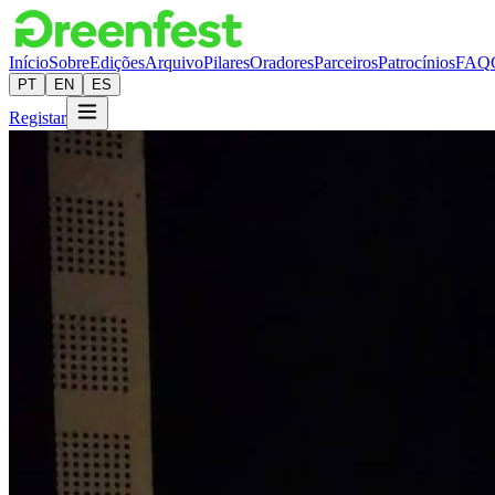
Início
Sobre
Edições
Arquivo
Pilares
Oradores
Parceiros
Patrocínios
FAQ
PT
EN
ES
Registar