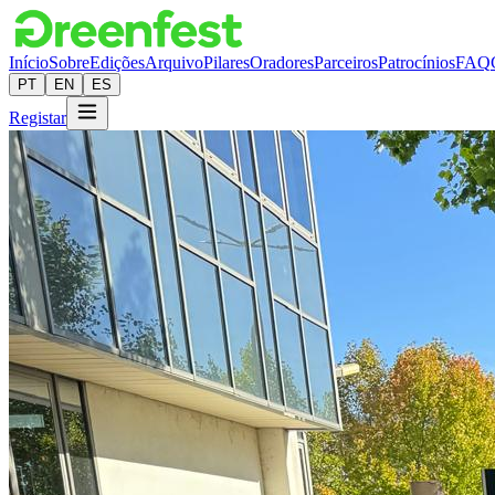
Início
Sobre
Edições
Arquivo
Pilares
Oradores
Parceiros
Patrocínios
FAQ
PT
EN
ES
Registar