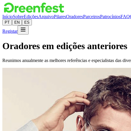
Início
Sobre
Edições
Arquivo
Pilares
Oradores
Parceiros
Patrocínios
FAQ
PT
EN
ES
Registar
Oradores em edições anteriores
Reunimos anualmente as melhores referências e especialistas das diver