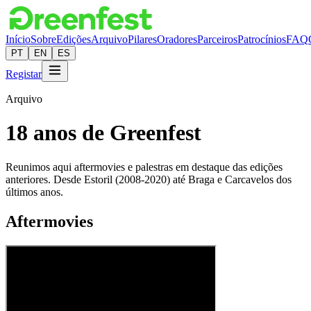
Início
Sobre
Edições
Arquivo
Pilares
Oradores
Parceiros
Patrocínios
FAQ
PT
EN
ES
Registar
Arquivo
18 anos de Greenfest
Reunimos aqui aftermovies e palestras em destaque das edições
anteriores. Desde Estoril (2008-2020) até Braga e Carcavelos dos
últimos anos.
Aftermovies