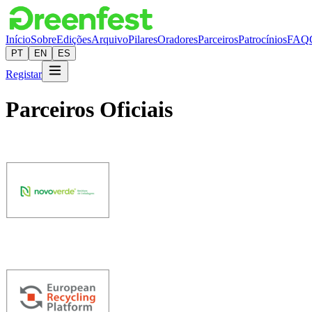
Início
Sobre
Edições
Arquivo
Pilares
Oradores
Parceiros
Patrocínios
FAQ
PT
EN
ES
Registar
Parceiros Oficiais