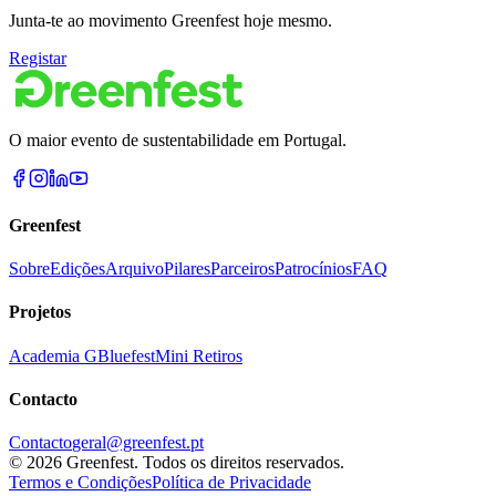
Junta-te ao movimento Greenfest hoje mesmo.
Registar
O maior evento de sustentabilidade em Portugal.
Greenfest
Sobre
Edições
Arquivo
Pilares
Parceiros
Patrocínios
FAQ
Projetos
Academia G
Bluefest
Mini Retiros
Contacto
Contacto
geral@greenfest.pt
©
2026
Greenfest.
Todos os direitos reservados.
Termos e Condições
Política de Privacidade