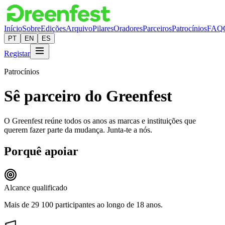
Início
Sobre
Edições
Arquivo
Pilares
Oradores
Parceiros
Patrocínios
FAQ
PT
EN
ES
Registar
Patrocínios
Sê parceiro do Greenfest
O Greenfest reúne todos os anos as marcas e instituições que
querem fazer parte da mudança. Junta-te a nós.
Porquê apoiar
Alcance qualificado
Mais de 29 100 participantes ao longo de 18 anos.